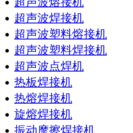
超声波熔接机
超声波焊接机
超声波塑料熔接机
超声波塑料焊接机
超声波点焊机
热板焊接机
热熔焊接机
旋熔焊接机
振动摩擦焊接机