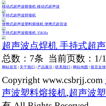
移动式超声波熔接机 移动式超声波
手持式超声波焊接机
便携式超声波塑料熔接机 便携式超音波
手持式超声波熔接机 35KHz
超声波点焊机 手持式超声
总数：7条 当前页数：
1
/
网站首页
|
关于我们
|
产品展示
|
联系我们
|
网站地图
|
留言反馈
Copyright www.csbrjj.com
声波塑料熔接机
,
超声波塑
有 All Rights Reserved