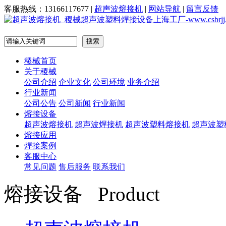
客服热线：
13166117677
|
超声波熔接机
|
网站导航
|
留言反馈
稷械首页
关于稷械
公司介绍
企业文化
公司环境
业务介绍
行业新闻
公司公告
公司新闻
行业新闻
熔接设备
超声波熔接机
超声波焊接机
超声波塑料熔接机
超声波塑
熔接应用
焊接案例
客服中心
常见问题
售后服务
联系我们
熔接设备 Product